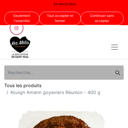
En savoir plus
Nous suivre
Seulement
Tout accepter et
Continuer sans
l'essentiel
fermer
accepter
Tous les produits
Kouign Amann goyaviers Réunion - 400 g