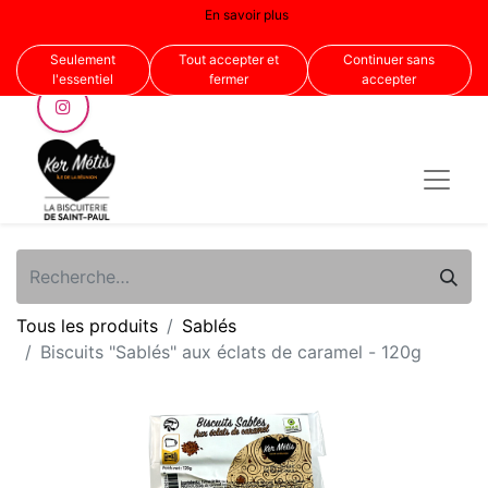
En savoir plus
Nous suivre
Seulement
Tout accepter et
Continuer sans
l'essentiel
fermer
accepter
Tous les produits
Sablés
Biscuits "Sablés" aux éclats de caramel - 120g