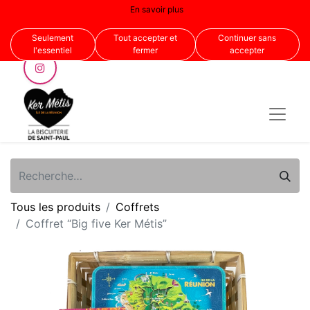
En savoir plus
Nous suivre
Seulement
Tout accepter et
Continuer sans
l'essentiel
fermer
accepter
Tous les produits
Coffrets
Coffret “Big five Ker Métis”