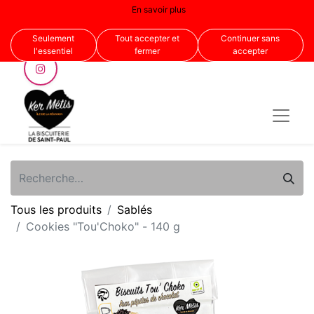
En savoir plus
Nous suivre
Seulement
Tout accepter et
Continuer sans
l'essentiel
fermer
accepter
Tous les produits
Sablés
Cookies "Tou'Choko" - 140 g