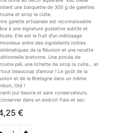
tte boîte au décor aquarelle "kaz bleue"
ntient une barquette de 300 g de galettes
rcuma et sirop la cuite.
tre galette artisanale est reconnaissable
âce à une signature gustative subtile et
licate. Elle est le fruit d’un métissage
rmonieux entre des ingrédients nobles
blématiques de la Réunion et une recette
aditionnelle bretonne. Une pincée de
rcuma péï, une lichette de sirop la cuite… et
rtout beaucoup d’amour ! Le goût de la
union et de la Bretagne dans un même
nbon, Oté !
ranti pur beurre et sans conservateurs.
conserver dans un endroit frais et sec.
4,25
€