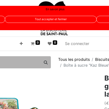
En savoir plus
Tout accepter et fermer
0
0
Se connecter
Tous les produits
Biscuit
Boîte à sucre "Kaz Bleue
B
g
l
(4