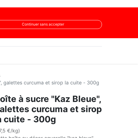
Continuer sans accepter
s
", galettes curcuma et sirop la cuite - 300g
oîte à sucre "Kaz Bleue",
alettes curcuma et sirop
a cuite - 300g
7,5 €/kg)