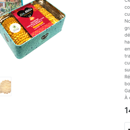
Ce
co
cu
No
gr
dé
ha
em
tr
cu
su
Ré
bo
Ga
À 
1