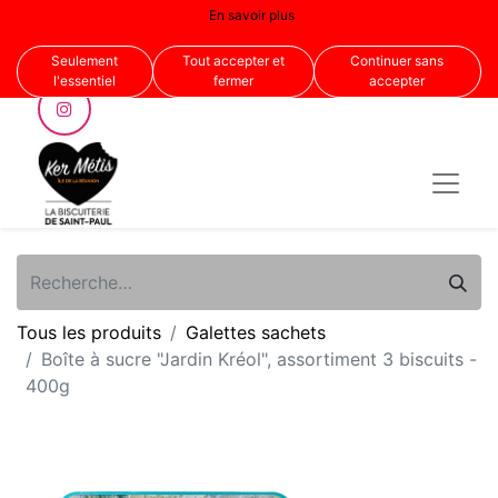
En savoir plus
Nous suivre
Seulement
Tout accepter et
Continuer sans
l'essentiel
fermer
accepter
Tous les produits
Galettes sachets
Boîte à sucre "Jardin Kréol", assortiment 3 biscuits -
400g