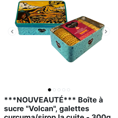
***NOUVEAUTÉ*** Boîte à
sucre "Volcan", galettes
curcuma/sirop la cuite - 300g