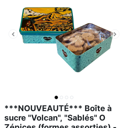
***NOUVEAUTÉ*** Boîte à
sucre "Volcan", "Sablés" O
Zépices (formes assorties) -