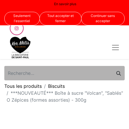
En savoir plus
Nous suivre
Seulement
Tout accepter et
Continuer sans
l'essentiel
fermer
accepter
Tous les produits
Biscuits
***NOUVEAUTÉ*** Boîte à sucre "Volcan", "Sablés"
O Zépices (formes assorties) - 300g