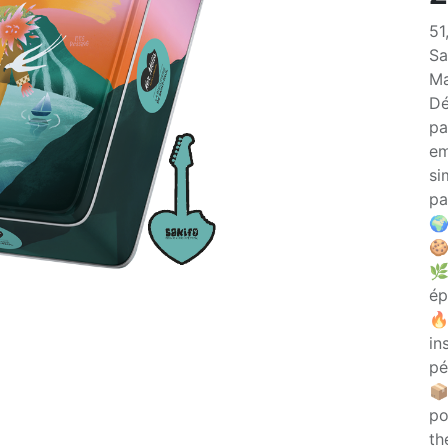
51
Sa
Ma
Dé
pa
em
si
pa

🍪
🌿
ép
🔥
in
pé
📦
po
th