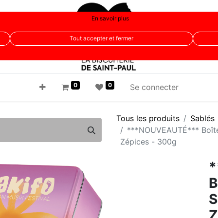
En savoir plus
Tout accepter et fermer
0
0
Se connecter
Tous les produits
Sablés
***NOUVEAUTÉ*** Boîte 
Zépices - 300g
*
B
S
Z