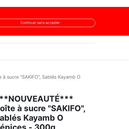
Continuer sans accepter
à sucre "SAKIFO", Sablés Kayamb O
**NOUVEAUTÉ***
oîte à sucre "SAKIFO",
ablés Kayamb O
épices - 300g